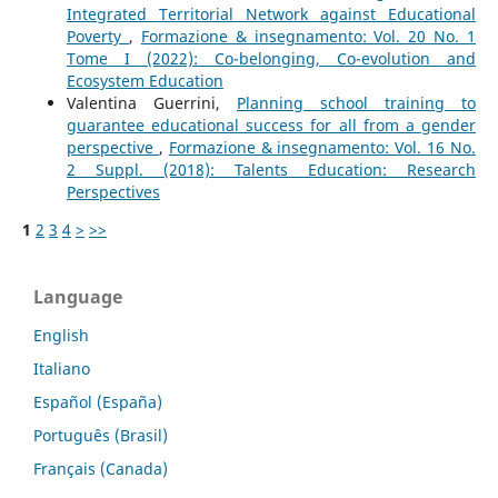
Integrated Territorial Network against Educational
Poverty
,
Formazione & insegnamento: Vol. 20 No. 1
Tome I (2022): Co-belonging, Co-evolution and
Ecosystem Education
Valentina Guerrini,
Planning school training to
guarantee educational success for all from a gender
perspective
,
Formazione & insegnamento: Vol. 16 No.
2 Suppl. (2018): Talents Education: Research
Perspectives
1
2
3
4
>
>>
Language
English
Italiano
Español (España)
Português (Brasil)
Français (Canada)