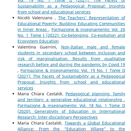
Vol. 19 No. 1 Tome II (2021): The Facets of
Sustainability as a Pedagogical Proposal: Insights
from school and educational services
Nicolò Valenzano ,
The Teachers’ Representation of
Educational Poverty: Building Educating Communities
in Inner Areas
,
Formazione & insegnamento: Vol. 20
No. 1 Tome I (2022): Co-belonging, Co-evolution and
Ecosystem Education
Valentina Guerrini,
Non-Italian male and female
students in secondary school between inclusion and
risk of marginalisation. Results from qualitative
research before and during the pandemic by Covid 19
,
Formazione & insegnamento: Vol. 19 No. 1 Tome II
(2021): The Facets of Sustainability as a Pedagogical
Proposal: Insights from school and educational
services
Maria Chiara Castaldi,
Pedagogical planning, family
and territory: a generative educational relationship
,
Formazione & insegnamento: Vol. 18 No. 1 Tome II
(2020): Generativity of Education in International
Research: Inter-disciplinary Perspectives
Maria Chiara Castaldi,
Towards a Global Educational
Alliance: From the “Education Village” to the