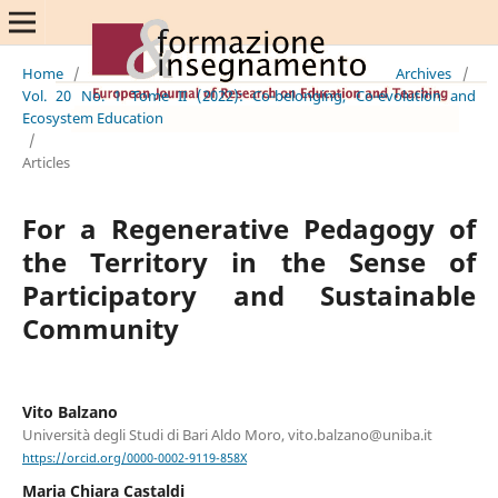
Home
/
Archives
/
Vol. 20 No. 1 Tome II (2022): Co-belonging, Co-evolution and
Ecosystem Education
/
Articles
For a Regenerative Pedagogy of
the Territory in the Sense of
Participatory and Sustainable
Community
Vito Balzano
Università degli Studi di Bari Aldo Moro, vito.balzano@uniba.it
https://orcid.org/0000-0002-9119-858X
Maria Chiara Castaldi