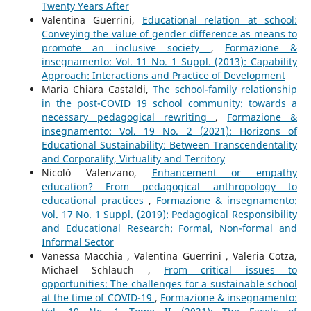
Twenty Years After
Valentina Guerrini,
Educational relation at school:
Conveying the value of gender difference as means to
promote an inclusive society
,
Formazione &
insegnamento: Vol. 11 No. 1 Suppl. (2013): Capability
Approach: Interactions and Practice of Development
Maria Chiara Castaldi,
The school-family relationship
in the post-COVID 19 school community: towards a
necessary pedagogical rewriting
,
Formazione &
insegnamento: Vol. 19 No. 2 (2021): Horizons of
Educational Sustainability: Between Transcendentality
and Corporality, Virtuality and Territory
Nicolò Valenzano,
Enhancement or empathy
education? From pedagogical anthropology to
educational practices
,
Formazione & insegnamento:
Vol. 17 No. 1 Suppl. (2019): Pedagogical Responsibility
and Educational Research: Formal, Non-formal and
Informal Sector
Vanessa Macchia , Valentina Guerrini , Valeria Cotza,
Michael Schlauch ,
From critical issues to
opportunities: The challenges for a sustainable school
at the time of COVID-19
,
Formazione & insegnamento: