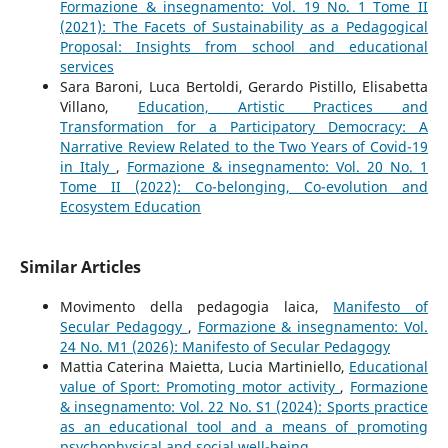
Formazione & insegnamento: Vol. 19 No. 1 Tome II
(2021): The Facets of Sustainability as a Pedagogical
Proposal: Insights from school and educational
services
Sara Baroni, Luca Bertoldi, Gerardo Pistillo, Elisabetta
Villano,
Education, Artistic Practices and
Transformation for a Participatory Democracy: A
Narrative Review Related to the Two Years of Covid-19
in Italy
,
Formazione & insegnamento: Vol. 20 No. 1
Tome II (2022): Co-belonging, Co-evolution and
Ecosystem Education
Similar Articles
Movimento della pedagogia laica,
Manifesto of
Secular Pedagogy
,
Formazione & insegnamento: Vol.
24 No. M1 (2026): Manifesto of Secular Pedagogy
Mattia Caterina Maietta, Lucia Martiniello,
Educational
value of Sport: Promoting motor activity
,
Formazione
& insegnamento: Vol. 22 No. S1 (2024): Sports practice
as an educational tool and a means of promoting
psychophysical and social well-being