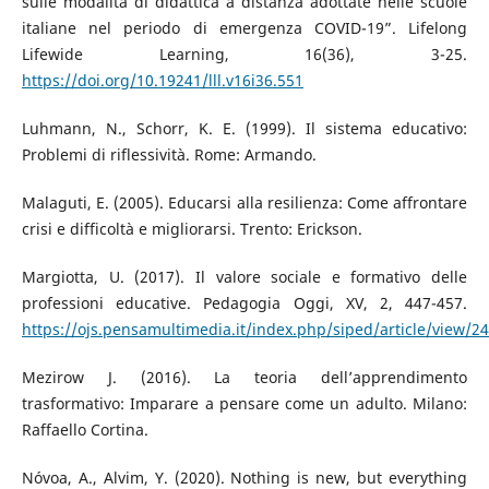
sulle modalità di didattica a distanza adottate nelle scuole
italiane nel periodo di emergenza COVID-19”. Lifelong
Lifewide Learning, 16(36), 3-25.
https://doi.org/10.19241/lll.v16i36.551
Luhmann, N., Schorr, K. E. (1999). Il sistema educativo:
Problemi di riflessività. Rome: Armando.
Malaguti, E. (2005). Educarsi alla resilienza: Come affrontare
crisi e difficoltà e migliorarsi. Trento: Erickson.
Margiotta, U. (2017). Il valore sociale e formativo delle
professioni educative. Pedagogia Oggi, XV, 2, 447-457.
https://ojs.pensamultimedia.it/index.php/siped/article/view/2
Mezirow J. (2016). La teoria dell’apprendimento
trasformativo: Imparare a pensare come un adulto. Milano:
Raffaello Cortina.
Nóvoa, A., Alvim, Y. (2020). Nothing is new, but everything