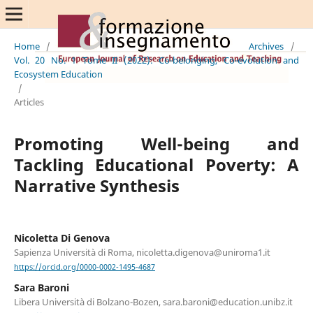
Home
/
Archives
/
Vol. 20 No. 1 Tome II (2022): Co-belonging, Co-evolution and
Ecosystem Education
/
Articles
Promoting Well-being and
Tackling Educational Poverty: A
Narrative Synthesis
Nicoletta Di Genova
Sapienza Università di Roma, nicoletta.digenova@uniroma1.it
https://orcid.org/0000-0002-1495-4687
Sara Baroni
Libera Università di Bolzano-Bozen, sara.baroni@education.unibz.it