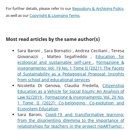
For further details, please refer to our
Repository & Archiving Policy
,
as well as our
Copyright & Licensing Terms
.
Most read articles by the same author(s)
Sara Baroni , Sara Bornatici , Andrea Ceciliani , Teresa
Giovanazzi , Matteo Segafreddo ,
Education for
ecological and sustainable self-care
,
Formazione &
insegnamento: Vol. 19 No. 1 Tome II (2021): The Facets
of Sustainability as a Pedagogical Proposal: Insights
from school and educational services
Nicoletta Di Genova, Claudia Fredella,
Citizenship
Education as a Vehicle for Social Equity: An Analysis of
Law 92/2019
,
Formazione & insegnamento: Vol. 20 No.
1 Tome II (2022): Co-belonging, Co-evolution and
Ecosystem Education
Sara Baroni,
Covid-19 and transformative learning:
from the disorienting dilemma to the importance of
relationships for teachers in the project ripARTiamo!
,