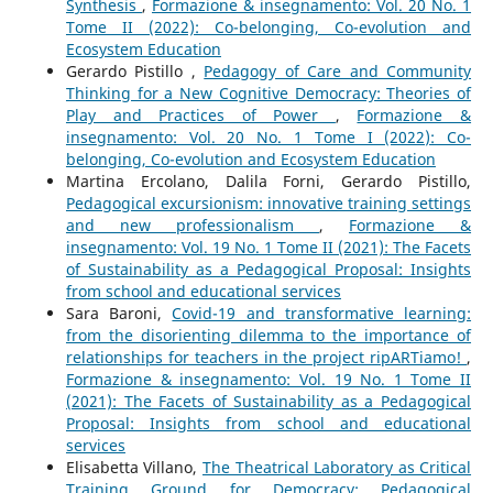
Synthesis
,
Formazione & insegnamento: Vol. 20 No. 1
Tome II (2022): Co-belonging, Co-evolution and
Ecosystem Education
Gerardo Pistillo ,
Pedagogy of Care and Community
Thinking for a New Cognitive Democracy: Theories of
Play and Practices of Power
,
Formazione &
insegnamento: Vol. 20 No. 1 Tome I (2022): Co-
belonging, Co-evolution and Ecosystem Education
Martina Ercolano, Dalila Forni, Gerardo Pistillo,
Pedagogical excursionism: innovative training settings
and new professionalism
,
Formazione &
insegnamento: Vol. 19 No. 1 Tome II (2021): The Facets
of Sustainability as a Pedagogical Proposal: Insights
from school and educational services
Sara Baroni,
Covid-19 and transformative learning:
from the disorienting dilemma to the importance of
relationships for teachers in the project ripARTiamo!
,
Formazione & insegnamento: Vol. 19 No. 1 Tome II
(2021): The Facets of Sustainability as a Pedagogical
Proposal: Insights from school and educational
services
Elisabetta Villano,
The Theatrical Laboratory as Critical
Training Ground for Democracy: Pedagogical