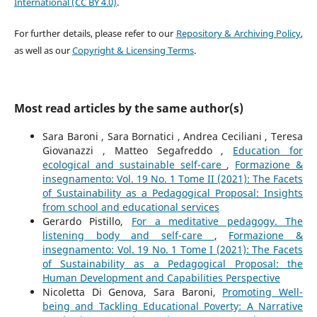
International (CC BY 4.0)
.
For further details, please refer to our
Repository & Archiving Policy
,
as well as our
Copyright & Licensing Terms
.
Most read articles by the same author(s)
Sara Baroni , Sara Bornatici , Andrea Ceciliani , Teresa
Giovanazzi , Matteo Segafreddo ,
Education for
ecological and sustainable self-care
,
Formazione &
insegnamento: Vol. 19 No. 1 Tome II (2021): The Facets
of Sustainability as a Pedagogical Proposal: Insights
from school and educational services
Gerardo Pistillo,
For a meditative pedagogy. The
listening body and self-care
,
Formazione &
insegnamento: Vol. 19 No. 1 Tome I (2021): The Facets
of Sustainability as a Pedagogical Proposal: the
Human Development and Capabilities Perspective
Nicoletta Di Genova, Sara Baroni,
Promoting Well-
being and Tackling Educational Poverty: A Narrative