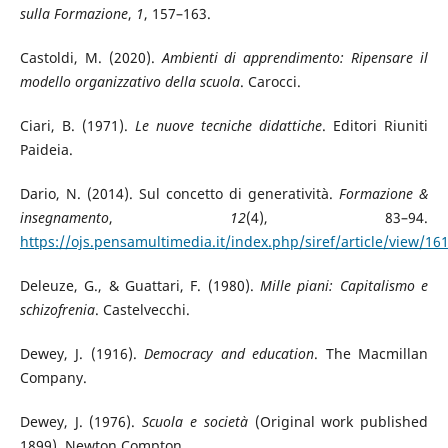
sulla Formazione
,
1
, 157–163.
Castoldi, M. (2020).
Ambienti di apprendimento: Ripensare il
modello organizzativo della scuola
. Carocci.
Ciari, B. (1971).
Le nuove tecniche didattiche
. Editori Riuniti
Paideia.
Dario, N. (2014). Sul concetto di generatività.
Formazione &
insegnamento
,
12
(4), 83–94.
https://ojs.pensamultimedia.it/index.php/siref/article/view/16
Deleuze, G., & Guattari, F. (1980).
Mille piani: Capitalismo e
schizofrenia
. Castelvecchi.
Dewey, J. (1916).
Democracy and education
. The Macmillan
Company.
Dewey, J. (1976).
Scuola e società
(Original work published
1899). Newton Compton.