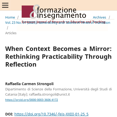
Home
/
Archives
/
Vol. 23 No. S1 (2025): Generativity and Talents in Times of Transition
/
Articles
When Context Becomes a Mirror:
Rethinking Practicability Through
Reflection
Raffaella Carmen Strongoli
Dipartimento di Scienze della Formazione, Università degli Studi di
Catania (Italy); raffaella.strongoli@unict.it
https://orcid.org/0000-0003-3606-4172
DOI:
https://doi.org/10.7346/-feis-XXIII-01-25_5