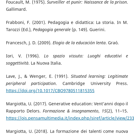
Foucault, M. (1975).
Surveiller et punir: Naissance de la prison
.
Gallimard.
Frabboni, F. (2001). Pedagogia e didattica: La storia. In M.
Tarozzi (Ed.),
Pedagogia generale
(p. 149). Guerini.
Francesch, J. D. (2009).
Elogio de la educación lenta
. Graó.
Iori, V. (1996).
Lo spazio vissuto: Luoghi educativi e
soggettività
. La Nuova Italia.
Lave, J., & Wenger, E. (1991).
Situated learning: Legitimate
peripheral participation
. Cambridge University Press.
https://doi.org/10.1017/CBO9780511815355
Margiotta, U. (2017). Generative education: Vent’anni dopo il
Rapporto Delors.
Formazione & insegnamento
,
15
(2), 11–15.
https://ojs.pensamultimedia.it/index.php/siref/article/view/23
Margiotta, U. (2018). La formazione dei talenti come nuova