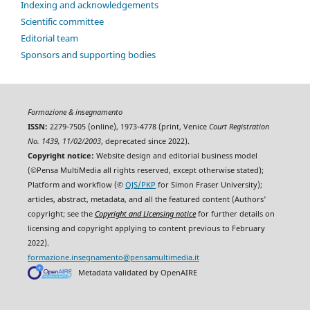
Indexing and acknowledgements
Scientific committee
Editorial team
Sponsors and supporting bodies
Formazione & insegnamento
ISSN:
2279-7505 (online), 1973-4778 (print, Venice
Court Registration
No. 1439, 11/02/2003
, deprecated since 2022).
Copyright notice:
Website design and editorial business model
(©Pensa MultiMedia all rights reserved, except otherwise stated);
Platform and workflow (©
OJS/PKP
for Simon Fraser University);
articles, abstract, metadata, and all the featured content (Authors'
copyright; see the
Copyright and Licensing notice
for further details on
licensing and copyright applying to content previous to February
2022).
formazione.insegnamento@pensamultimedia.it
Metadata validated by OpenAIRE