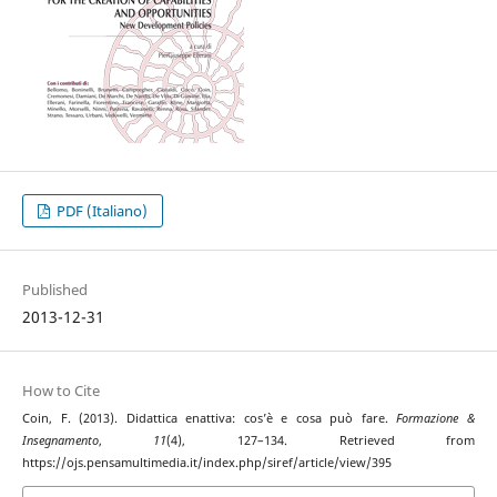
PDF (Italiano)
Published
2013-12-31
How to Cite
Coin, F. (2013). Didattica enattiva: cos’è e cosa può fare.
Formazione &
Insegnamento
,
11
(4), 127–134. Retrieved from
https://ojs.pensamultimedia.it/index.php/siref/article/view/395