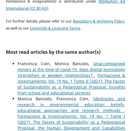
Formazione & insegnamento
is distributed under
Attribution 4.0
International (CC BY 4.0)
.
For further details, please refer to our
Repository & Archiving Policy
,
as well as our
Copyright & Licensing Terms
.
Most read articles by the same author(s)
Francesca Coin, Monica Banzato,
Unaccompanied
minors at the time of covid-19: does digital technology
strengthen or weaken relationships?
,
Formazione &
insegnamento: Vol. 19 No. 1 Tome II (2021): The Facets
of Sustainability as a Pedagogical Proposal: Insights
from school and educational services
Monica Banzato, Francesca Coin,
Ideologies and
research in environmental education: beliefs,
educational approaches and research methods
,
Formazione & insegnamento: Vol. 19 No. 1 Tome I
(2021): The Facets of Sustainability as a Pedagogical
Proposal: the Human Development and Capabilities