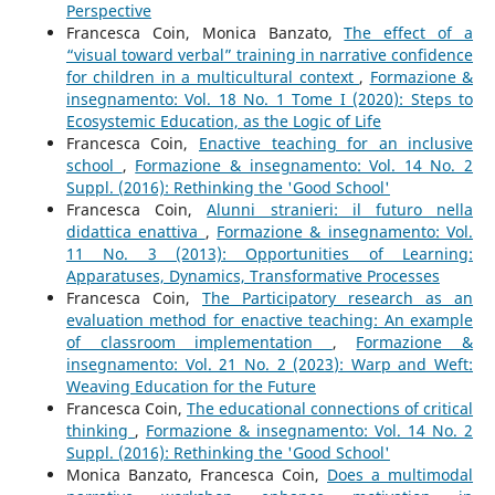
Perspective
Francesca Coin, Monica Banzato,
The effect of a
“visual toward verbal” training in narrative confidence
for children in a multicultural context
,
Formazione &
insegnamento: Vol. 18 No. 1 Tome I (2020): Steps to
Ecosystemic Education, as the Logic of Life
Francesca Coin,
Enactive teaching for an inclusive
school
,
Formazione & insegnamento: Vol. 14 No. 2
Suppl. (2016): Rethinking the 'Good School'
Francesca Coin,
Alunni stranieri: il futuro nella
didattica enattiva
,
Formazione & insegnamento: Vol.
11 No. 3 (2013): Opportunities of Learning:
Apparatuses, Dynamics, Transformative Processes
Francesca Coin,
The Participatory research as an
evaluation method for enactive teaching: An example
of classroom implementation
,
Formazione &
insegnamento: Vol. 21 No. 2 (2023): Warp and Weft:
Weaving Education for the Future
Francesca Coin,
The educational connections of critical
thinking
,
Formazione & insegnamento: Vol. 14 No. 2
Suppl. (2016): Rethinking the 'Good School'
Monica Banzato, Francesca Coin,
Does a multimodal