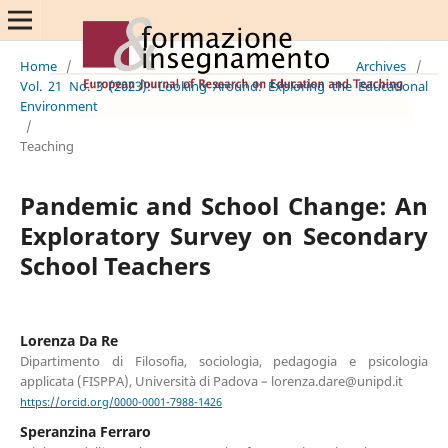
Home
/
Archives
/
Vol. 21 No. 3 (2023): Looking Around: Exploring the Educational
Environment
/
Teaching
Pandemic and School Change: An
Exploratory Survey on Secondary
School Teachers
Lorenza Da Re
Dipartimento di Filosofia, sociologia, pedagogia e psicologia
applicata (FISPPA), Università di Padova – lorenza.dare@unipd.it
https://orcid.org/0000-0001-7988-1426
Speranzina Ferraro