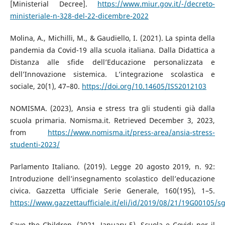
[Ministerial Decree].
https://www.miur.gov.it/-/decreto-
ministeriale-n-328-del-22-dicembre-2022
Molina, A., Michilli, M., & Gaudiello, I. (2021). La spinta della
pandemia da Covid-19 alla scuola italiana. Dalla Didattica a
Distanza alle sfide dell’Educazione personalizzata e
dell’Innovazione sistemica. L’integrazione scolastica e
sociale, 20(1), 47–80.
https://doi.org/10.14605/ISS2012103
NOMISMA. (2023), Ansia e stress tra gli studenti già dalla
scuola primaria. Nomisma.it. Retrieved December 3, 2023,
from
https://www.nomisma.it/press-area/ansia-stress-
studenti-2023/
Parlamento Italiano. (2019). Legge 20 agosto 2019, n. 92:
Introduzione dell’insegnamento scolastico dell’educazione
civica. Gazzetta Ufficiale Serie Generale, 160(195), 1–5.
https://www.gazzettaufficiale.it/eli/id/2019/08/21/19G00105/s
Save the Children. (2021, January 5). Scuola e Covid: per il