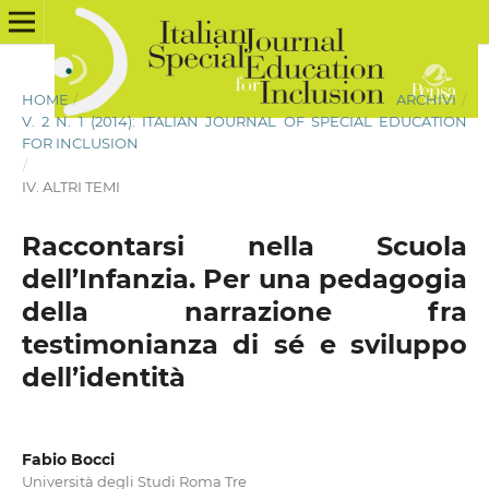
HOME
/
ARCHIVI
/
V. 2 N. 1 (2014): ITALIAN JOURNAL OF SPECIAL EDUCATION
FOR INCLUSION
/
IV. ALTRI TEMI
Raccontarsi nella Scuola
dell’Infanzia. Per una pedagogia
della narrazione fra
testimonianza di sé e sviluppo
dell’identità
Fabio Bocci
Università degli Studi Roma Tre