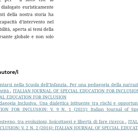
o dialogato euristicamente
ti della nostra storia ha
capacità d’intervento nel
ilità, aperta ai temi della
rsante globale e non solo
autore/i
ntarsi nella Scuola dell’Infanzia. Per una pedagogia della narraz
ntità
,
ITALIAN JOURNAL OF SPECIAL EDUCATION FOR INCLUSION
CIAL EDUCATION FOR INCLUSION
gogia Inclusiva. Una dialettica istituente tra rischi e opportu
 FOR INCLUSION: V. 9 N. 1 (2021): Italian Journal of Spe
stegno, tra evoluzioni, boicottaggi e libertà di fare ricerca
,
ITA
LUSION: V. 2 N. 2 (2014): ITALIAN JOURNAL OF SPECIAL EDUCA