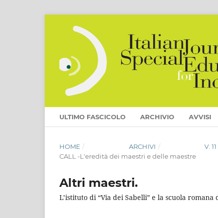
ULTIMO FASCICOLO
ARCHIVIO
AVVISI
HOME
/
ARCHIVI
/
V. 
CALL -L'eredità dei maestri e delle maestre
Altri maestri.
L’istituto di “Via dei Sabelli” e la scuola romana