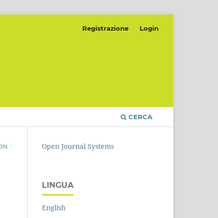
Registrazione
Login
CERCA
Open Journal Systems
ION
/
LINGUA
English