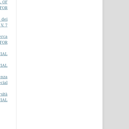
L OF
 FOR
 dei
V. 7
erca
 FOR
IAL
CIAL
enza
cial
sità
CIAL