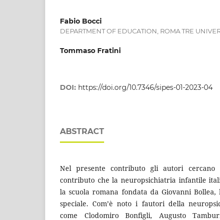
Fabio Bocci
DEPARTMENT OF EDUCATION, ROMA TRE UNIVER
Tommaso Fratini
DOI:
https://doi.org/10.7346/sipes-01-2023-04
ABSTRACT
Nel presente contributo gli autori cercano 
contributo che la neuropsichiatria infantile ita
la scuola romana fondata da Giovanni Bollea, 
speciale. Com’è noto i fautori della neuropsich
come Clodomiro Bonfigli, Augusto Tamburi