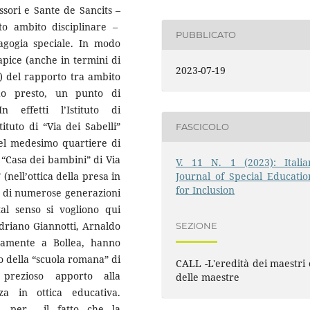
sori e Sante de Sancits –
o ambito disciplinare –
PUBBLICATO
gogia speciale. In modo
apice (anche in termini di
2023-07-19
ri) del rapporto tra ambito
do presto, un punto di
n effetti l’Istituto di
ituto di “Via dei Sabelli”
FASCICOLO
nel medesimo quartiere di
“Casa dei bambini” di Via
V. 11 N. 1 (2023): Italia
Journal of Special Educatio
(nell’ottica della presa in
for Inclusion
ro di numerose generazioni
al senso si vogliono qui
Adriano Giannotti, Arnaldo
SEZIONE
tamente a Bollea, hanno
o della “scuola romana” di
CALL -L'eredità dei maestri 
prezioso apporto alla
delle maestre
za in ottica educativa.
i”, per il fatto che la