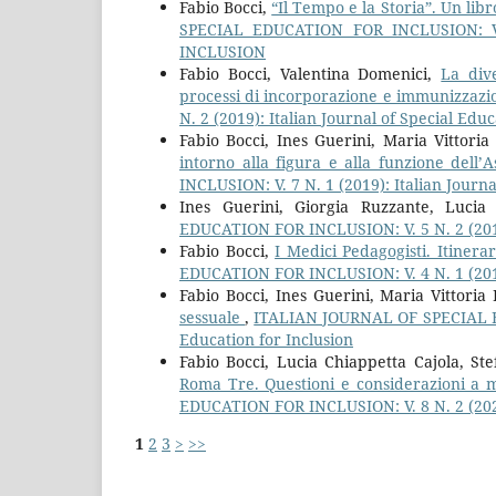
Fabio Bocci,
“Il Tempo e la Storia”. Un lib
SPECIAL EDUCATION FOR INCLUSION: V
INCLUSION
Fabio Bocci, Valentina Domenici,
La dive
processi di incorporazione e immunizzaz
N. 2 (2019): Italian Journal of Special Educ
Fabio Bocci, Ines Guerini, Maria Vittoria 
intorno alla figura e alla funzione dell’
INCLUSION: V. 7 N. 1 (2019): Italian Journa
Ines Guerini, Giorgia Ruzzante, Lucia
EDUCATION FOR INCLUSION: V. 5 N. 2 (
Fabio Bocci,
I Medici Pedagogisti. Itinera
EDUCATION FOR INCLUSION: V. 4 N. 1 (
Fabio Bocci, Ines Guerini, Maria Vittoria 
sessuale
,
ITALIAN JOURNAL OF SPECIAL EDU
Education for Inclusion
Fabio Bocci, Lucia Chiappetta Cajola, St
Roma Tre. Questioni e considerazioni a 
EDUCATION FOR INCLUSION: V. 8 N. 2 (2020)
1
2
3
>
>>