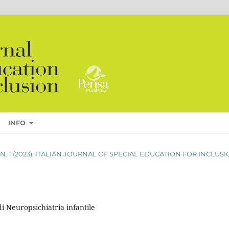
INFO
11 N. 1 (2023): ITALIAN JOURNAL OF SPECIAL EDUCATION FOR INCLUS
 di Neuropsichiatria infantile