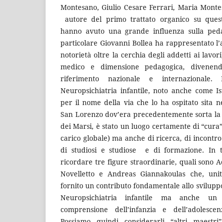
Montesano, Giulio Cesare Ferrari, Maria Montes
autore del primo trattato organico su quest
hanno avuto una grande influenza sulla peda
particolare Giovanni Bollea ha rappresentato l’
notorietà oltre la cerchia degli addetti ai lavo
medico e dimensione pedagogica, divenen
riferimento nazionale e internazionale. I
Neuropsichiatria infantile, noto anche come Ist
per il nome della via che lo ha ospitato sita 
San Lorenzo dov’era precedentemente sorta la 
dei Marsi, è stato un luogo certamente di “cura” 
carico globale) ma anche di ricerca, di incont
di studiosi e studiose e di formazione. In t
ricordare tre figure straordinarie, quali sono 
Novelletto e Andreas Giannakoulas che, uni
fornito un contributo fondamentale allo svilupp
Neuropsichiatria infantile ma anche un 
comprensione dell’infanzia e dell’adolescen
Possiamo quindi considerarli “altri maestr