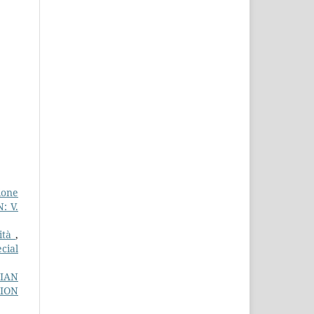
ione
: V.
nità
,
cial
LIAN
TION