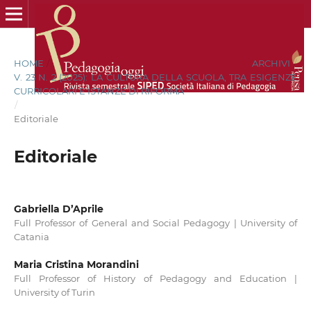
HOME
/
ARCHIVI
/
V. 23 N. 2 (2025): LA CULTURA DELLA SCUOLA, TRA ESIGENZE
CURRICOLARI E ISTANZE DI RIFORMA
/
Editoriale
Editoriale
Gabriella D’Aprile
Full Professor of General and Social Pedagogy | University of
Catania
Maria Cristina Morandini
Full Professor of History of Pedagogy and Education |
University of Turin