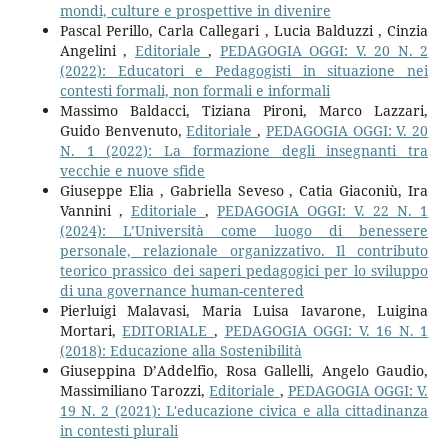
mondi, culture e prospettive in divenire
Pascal Perillo, Carla Callegari , Lucia Balduzzi , Cinzia
Angelini ,
Editoriale
,
PEDAGOGIA OGGI: V. 20 N. 2
(2022): Educatori e Pedagogisti in situazione nei
contesti formali, non formali e informali
Massimo Baldacci, Tiziana Pironi, Marco Lazzari,
Guido Benvenuto,
Editoriale
,
PEDAGOGIA OGGI: V. 20
N. 1 (2022): La formazione degli insegnanti tra
vecchie e nuove sfide
Giuseppe Elia , Gabriella Seveso , Catia Giaconiù, Ira
Vannini ,
Editoriale
,
PEDAGOGIA OGGI: V. 22 N. 1
(2024): L’Università come luogo di benessere
personale, relazionale organizzativo. Il contributo
teorico prassico dei saperi pedagogici per lo sviluppo
di una governance human-centered
Pierluigi Malavasi, Maria Luisa Iavarone, Luigina
Mortari,
EDITORIALE
,
PEDAGOGIA OGGI: V. 16 N. 1
(2018): Educazione alla Sostenibilità
Giuseppina D’Addelfio, Rosa Gallelli, Angelo Gaudio,
Massimiliano Tarozzi,
Editoriale
,
PEDAGOGIA OGGI: V.
19 N. 2 (2021): L'educazione civica e alla cittadinanza
in contesti plurali