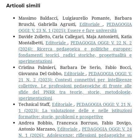
Articoli simili
Massimo Baldacci, Luigiaurelio Pomante, Barbara
Bruschi, Gabriella Agrusti,
Editoriale
,
PEDAGOGIA
OGGI: V. 23 N. 1 (2025): Essere e fare università
Davide Zolletto, Carla Callegari, Maja Antonietti, Katia
Montalbetti,
Editoriale
,
PEDAGOGIA OGGI: V. 22 N. 2
(2024): Ricerca pedagogica e politiche europee:
fondamenti teorici, radici storiche, progettualità e
sperimentazioni
Cristina Palmieri, Barbara De Serio, Fabio Bocci,
Giovanna Del Gobbo,
Editoriale
,
PEDAGOGIA OGGI: V.
21 N. 2 (2023): Contesti connettivi per intelligenze
collettive. Le professioni pedagogiche di fronte alle
sfide del PNRR tra teorie, storie, metodologie,
sperimentazioni
Technical Staff,
Editoriale
,
PEDAGOGIA OGGI: V. 21 N.
1 (2023): La valutazione delle e nelle istituzioni
formative: storie, problemi e prospettive
Andrea Bobbio, Francesca Borruso, Fabio Dovigo,
Antonio Marzano,
Editoriale
,
PEDAGOGIA OGGI: V. 24
N. 1 (2026): Adolescenze: riflessioni pedagogiche su