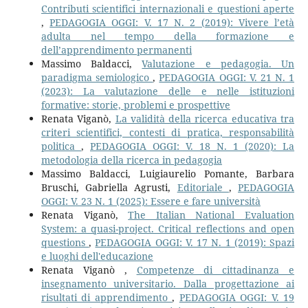
Contributi scientifici internazionali e questioni aperte
,
PEDAGOGIA OGGI: V. 17 N. 2 (2019): Vivere l’età
adulta nel tempo della formazione e
dell’apprendimento permanenti
Massimo Baldacci,
Valutazione e pedagogia. Un
paradigma semiologico
,
PEDAGOGIA OGGI: V. 21 N. 1
(2023): La valutazione delle e nelle istituzioni
formative: storie, problemi e prospettive
Renata Viganò,
La validità della ricerca educativa tra
criteri scientifici, contesti di pratica, responsabilità
politica
,
PEDAGOGIA OGGI: V. 18 N. 1 (2020): La
metodologia della ricerca in pedagogia
Massimo Baldacci, Luigiaurelio Pomante, Barbara
Bruschi, Gabriella Agrusti,
Editoriale
,
PEDAGOGIA
OGGI: V. 23 N. 1 (2025): Essere e fare università
Renata Viganò,
The Italian National Evaluation
System: a quasi-project. Critical reflections and open
questions
,
PEDAGOGIA OGGI: V. 17 N. 1 (2019): Spazi
e luoghi dell'educazione
Renata Viganò ,
Competenze di cittadinanza e
insegnamento universitario. Dalla progettazione ai
risultati di apprendimento
,
PEDAGOGIA OGGI: V. 19