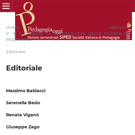
HOME
/
ARCHIVI
/
V. 18 N. 1 (2020): LA METODOLOGIA DELLA RICERCA IN
PEDAGOGIA
/
Editoriale
Editoriale
Massimo Baldacci
Serenella Besio
Renata Viganò
Giuseppe Zago