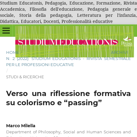
Studium Educatonis, Pedagogia, Educazione, Formazione, Rivista
Accademica, Filosofia dell'educazione, Pedagogia generale e
sociale, Storia della pedagogia, Letteratura per l'infanzia,
Didattica, Educatori, Docenti, Professionalità educative
HOME
/
ARCHIVI
/
N. 2 (2022): STUDIUM EDUCATIONIS - RIVISTA SEMESTRALE
PER LE PROFESSIONI EDUCATIVE
/
STUDI & RICERCHE
Verso una riflessione formativa
su colorismo e “passing”
Marco Milella
Department of Philosophy, Social and Human Sciences and