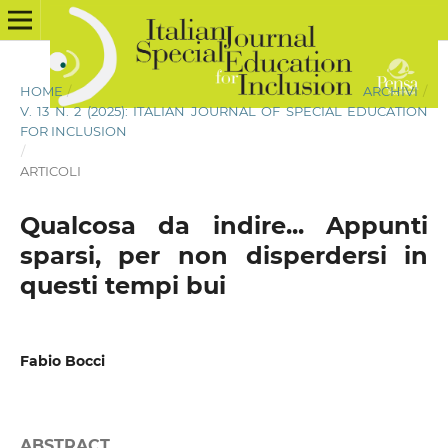
HOME
/
ARCHIVI
/
V. 13 N. 2 (2025): ITALIAN JOURNAL OF SPECIAL EDUCATION
FOR INCLUSION
/
ARTICOLI
Qualcosa da indire... Appunti
sparsi, per non disperdersi in
questi tempi bui
Fabio Bocci
ABSTRACT