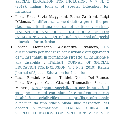
SPECIAL EDUCATION FOR INCLUSION: V. 7 N. 2
(2019): Italian Journal of Special Education for
Inclusion
Ilaria Folci, Silvia Maggiolini, Elena Zanfroni, Luigi
D'Alonzo,
La differenziazione didattica per tutti e per
ciascuno: esiti di una ricerca nel territorio varesino
,
ITALIAN JOURNAL OF SPECIAL EDUCATION FOR
INCLUSION: V. 7 N. 1 (2019): Italian Journal of Special
Education for Inclusion
Lorena Montesano, Alessandra Straniero,
Un
questionario per indagare convinzioni e atteggiamenti
degli insegnanti in formazione rispetto all’inclusione e
alla disabilità
,
ITALIAN JOURNAL OF SPECIAL
EDUCATION FOR INCLUSION: V. 7 N. 2 (2019): Italian
Journal of Special Education for Inclusion
Lucia Borsini, Arianna Taddei, Noemi Del Bianco,
Ilaria D'Angelo, Catia Giaconi, Thomastine Sarchet-
Maher ,
L’insegnante specializzato per le attività di
sostegno in classi con alunni/e e studenti/esse con
disabilità sensoriali: riflessioni sul profilo professionale
a partire da uno studio pilota sulle percezioni dei
docenti in formazione
,
ITALIAN JOURNAL OF
SPECIAL EDUCATION FOR INCLUSION: V. 12 N. 2