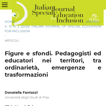
HOME
/
ARCHIVI
/
V. 13 N. 2 (2025): ITALIAN JOURNAL OF SPECIAL EDUCATION
FOR INCLUSION
/
ARTICOLI
Figure e sfondi. Pedagogisti ed
educatori nei territori, tra
ordinarietà, emergenze e
trasformazioni
Donatella Fantozzi
Università degli Studi di Pisa