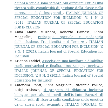
alunni a scuola sono sempre più difficili?” Esiti di una
ricerca sulla complessità di gestione della classe nella
percezione degli insegnanti
,
ITALIAN JOURNAL OF
SPECIAL EDUCATION FOR INCLUSION: V. 1 N. 2
(2013): ITALIAN JOURNAL OF SPECIAL EDUCATION
FOR INCLUSION
Anna Maria Murdaca, Roberto Dainese, Silvia
Maggiolini,
Pedagogia speciale e pedagogia
dell’inclusione. Tra identità e differenze
,
ITALIAN
JOURNAL OF SPECIAL EDUCATION FOR INCLUSION: V.
9 N. 1 (2021): Italian Journal of Special Education for
Inclusion
Arianna Taddei,
Associazionismo familiare e disabilità:
ruoli, motivazioni e finalità. Una Scoping Review.
,
ITALIAN JOURNAL OF SPECIAL EDUCATION FOR
INCLUSION: V. 9 N. 2 (2021): Italian Journal of Special
Education for Inclusion
Antonella Conti, Silvia Maggiolini, Stefania Pollice,
Luigi D'Alonzo,
Il progetto di didattica inclusiva
bilingue per alunni sordi dell’Istituto Barozzi di
Milano: esiti di ricerca sulla condizione socio-emotiva
degli allievi sordi segnanti
,
ITALIAN JOURNAL OF