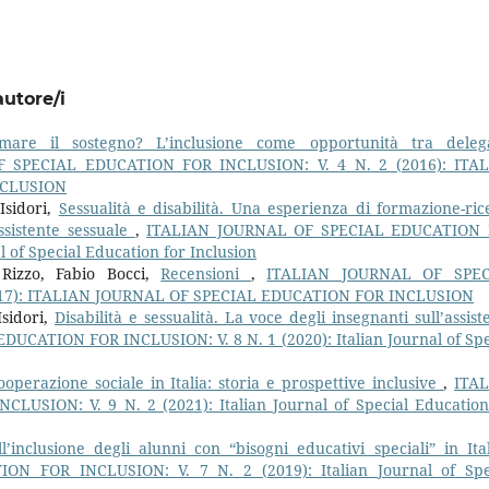
autore/i
rmare il sostegno? L’inclusione come opportunità tra dele
 SPECIAL EDUCATION FOR INCLUSION: V. 4 N. 2 (2016): ITA
NCLUSION
Isidori,
Sessualità e disabilità. Una esperienza di formazione-ric
Assistente sessuale
,
ITALIAN JOURNAL OF SPECIAL EDUCATION
l of Special Education for Inclusion
 Rizzo, Fabio Bocci,
Recensioni
,
ITALIAN JOURNAL OF SPEC
2017): ITALIAN JOURNAL OF SPECIAL EDUCATION FOR INCLUSION
Isidori,
Disabilità e sessualità. La voce degli insegnanti sull’assist
CATION FOR INCLUSION: V. 8 N. 1 (2020): Italian Journal of Spe
ooperazione sociale in Italia: storia e prospettive inclusive
,
ITA
SION: V. 9 N. 2 (2021): Italian Journal of Special Education
ll’inclusione degli alunni con “bisogni educativi speciali” in It
 FOR INCLUSION: V. 7 N. 2 (2019): Italian Journal of Spe