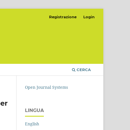
Registrazione
Login
CERCA
Open Journal Systems
er
LINGUA
English