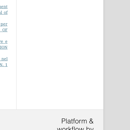
ment
l of
 per
L OF
ve e
TION
 nel
N. 1