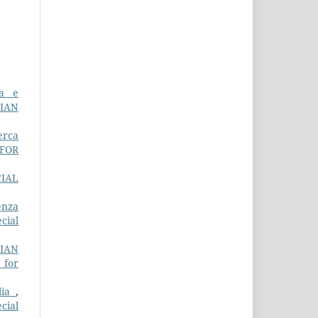
ga e
LIAN
erca
 FOR
IAL
enza
cial
LIAN
 for
alia
,
cial