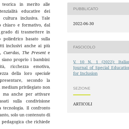
 teorica in merito alle
PUBBLICATO
tenzialità educative dei
cultura inclusiva. Tale
2022-06-30
o chiaro e formativo, dal
n grado di trasmettere in
o poliedrico basato sulla
tti inclusivi anche ai più
FASCICOLO
i,
Cuerdas, The Present
e
i siano proprio i bambini
V. 10 N. 1 (2022): Italia
tà, ricchezza emotiva,
Journal of Special Educatio
for Inclusion
chezza della loro
speciale
presentare, secondo la
il medium privilegiato non
SEZIONE
i, ma anche per attivare
sati sulla condivisione
ARTICOLI
a tecnologia. Il confronto
anto, solo un contenuto di
a pedagogica che richiede