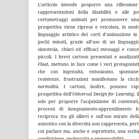
L’articolo intende proporre una riflessione
rappresentazioni della disabilità e alle po
cortometraggi animati per promuovere una 
prospettiva viene ripresa e veicolata, in mod
linguaggio artistico dei corti d’animazione i
pochi minuti, grazie all’uso di un linguaggi
sinestesia, chiari ed efficaci messaggi e conce
piccoli. I brevi cartoon presentati e analizzat
Float
, mettono in luce come i veri protagonist
che con ingenuità, entusiasmo, spontanei
resistenze, frustrazioni manifestano la ric
normalità
. I cartoni, inoltre, possono rap
prospettiva dell’
Universal Design for Learning
, 
solo per proporre l’acquisizione di contenut
processi di insegnamento-apprendimento ba
reciproca tra gli allievi e sull’uso mirato dell
autentico con la diversità non rappresenta, pert
cui parlare ma, anche e soprattutto, una scelt
condivisione, reciprocità e responsabilità.