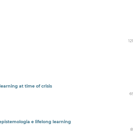
12
earning at time of crisis
6
epistemologia e lifelong learning
8