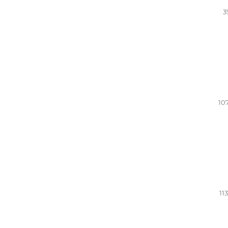
3
10
11