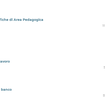
ifiche di Area Pedagogica
11
lavoro
l banco
5