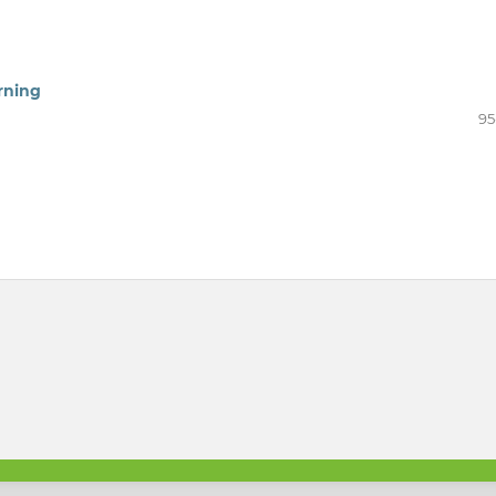
rning
95