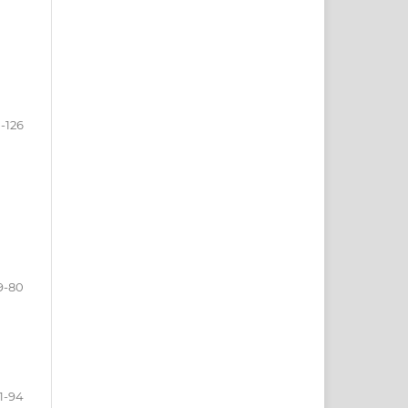
1-126
9-80
1-94