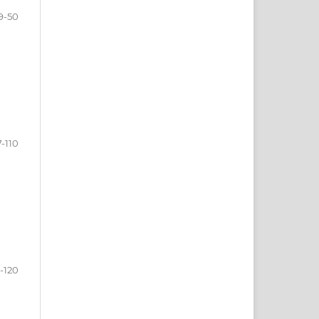
9-50
7-110
3-120