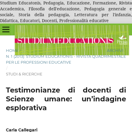
Studium Educatonis, Pedagogia, Educazione, Formazione, Rivista
Accademica, Filosofia dell'educazione, Pedagogia generale e
sociale, Storia della pedagogia, Letteratura per l'infanzia,
Didattica, Educatori, Docenti, Professionalità educative
HOME
/
ARCHIVI
/
N. 1 (2013): STUDIUM EDUCATIONIS - RIVISTA QUADRIMESTALE
PER LE PROFESSIONI EDUCATIVE
/
STUDI & RICERCHE
Testimonianze di docenti di
Scienze umane: un’indagine
esplorativa
Carla Callegari