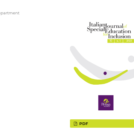
Department
PDF