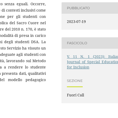
co senza eguali. Occorre,
PUBBLICATO
di contesti inclusivi come
ione per gli studenti con
2023-07-19
tolica del Sacro Cuore nel
e del 2010 n. 170, è stato
odalità di presa in carico
ni degli studenti DSA. La
FASCICOLO
sto Servizio ha vissuto un
adeguate agli studenti con
V. 11 N. 1 (2023): Italia
lità, lavorando sul Metodo
Journal of Special Educatio
for Inclusion
a a rendere lo studente
a presenta dati, qualitativi
 del modello pedagogico
SEZIONE
Fuori Call