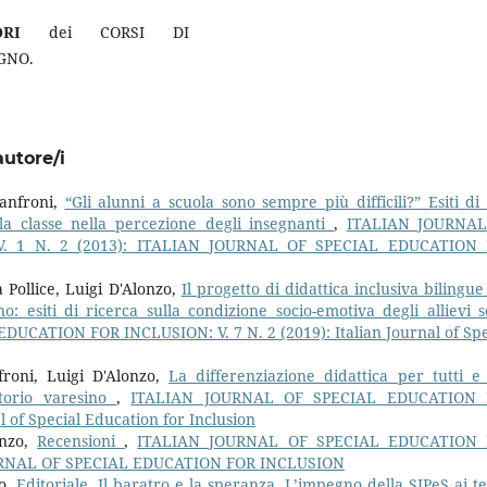
RI
dei CORSI DI
GNO.
autore/i
Zanfroni,
“Gli alunni a scuola sono sempre più difficili?” Esiti di
lla classe nella percezione degli insegnanti
,
ITALIAN JOURNA
. 1 N. 2 (2013): ITALIAN JOURNAL OF SPECIAL EDUCATION
a Pollice, Luigi D'Alonzo,
Il progetto di didattica inclusiva bilingue
no: esiti di ricerca sulla condizione socio-emotiva degli allievi s
CATION FOR INCLUSION: V. 7 N. 2 (2019): Italian Journal of Spe
nfroni, Luigi D'Alonzo,
La differenziazione didattica per tutti e
itorio varesino
,
ITALIAN JOURNAL OF SPECIAL EDUCATION 
l of Special Education for Inclusion
onzo,
Recensioni
,
ITALIAN JOURNAL OF SPECIAL EDUCATION 
JOURNAL OF SPECIAL EDUCATION FOR INCLUSION
zo,
Editoriale. Il baratro e la speranza. L’impegno della SIPeS ai t