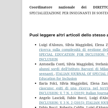
Coordinatore nazionale dei DIRETTO
SPECIALIZZAZIONE PER INSEGNANTI DI SOSTE
Puoi leggere altri articoli dello stesso 
Luigi d'Alonzo, Silvia Maggiolini, Elena 
ricerca sulla complessità di gestione de
SPECIAL EDUCATION FOR INCLUSION: V
INCLUSION
Antonella Conti, Silvia Maggiolini, Stefani
alunni sordi dell’Istituto Barozzi di Mila
segnanti
,
ITALIAN JOURNAL OF SPECIAL EDU
Education for Inclusion
Ilaria Folci, Silvia Maggiolini, Elena Za
ciascuno: esiti di una ricerca nel terr
INCLUSION: V. 7 N. 1 (2019): Italian Journa
Angelo Lascioli, Fabio Bocci, Luigi d'Al
INCLUSION: V. 3 N. 2 (2015): ITALIAN 
Fabio Bocci, Roberta Caldin, Luigi d'Alon