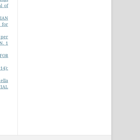
l of
LIAN
 for
e per
N. 1
 FOR
14):
ella
CIAL