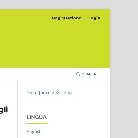
Registrazione
Login
CERCA
Open Journal Systems
li
LINGUA
English