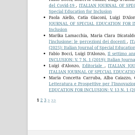
del Covid-19
,
ITALIAN JOURNAL OF SPECI
Special Education for Inclusion
Paola Aiello, Catia Giaconi, Luigi D'A
JOURNAL OF SPECIAL EDUCATION FOR INCLU
Inclusion
Marika Lamacchia, Maria Clara Dicatald
l'inclusione: le percezioni dei docenti
,
IT
(2025): Italian Journal of Special Education
Fabio Bocci, Luigi D'Alonzo,
Il settimo a
INCLUSION: V. 7 N. 1 (2019): Italian Journa
Luigi d'Alonzo,
Editoriale
,
ITALIAN JO
ITALIAN JOURNAL OF SPECIAL EDUCATI
Maria Concetta Carruba, Alba Caiazzo,
Letteratura e Prospettive per l’Innovazion
EDUCATION FOR INCLUSION: V. 13 N. 1 (2025
1
2
3
>
>>