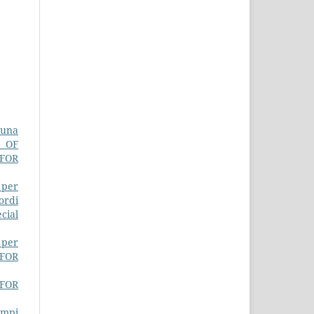
 una
L OF
 FOR
 per
ordi
cial
 per
FOR
FOR
empi