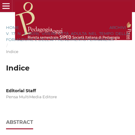
HOME
/
ARCHIVI
/
V. 17 N. 2 (2019): VIVERE L’ETÀ ADULTA NEL TEMPO DELLA
FORMAZIONE E DELL’APPRENDIMENTO PERMANENTI
/
Indice
Indice
Editorial Staff
Pensa MultiMedia Editore
ABSTRACT