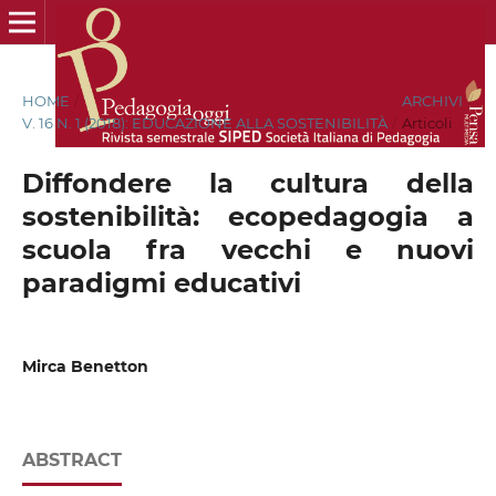
HOME
/
ARCHIVI
/
V. 16 N. 1 (2018): EDUCAZIONE ALLA SOSTENIBILITÀ
/
Articoli
Diffondere la cultura della
sostenibilità: ecopedagogia a
scuola fra vecchi e nuovi
paradigmi educativi
Mirca Benetton
ABSTRACT