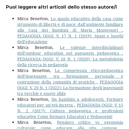
Puoi leggere altri articoli dello stesso autore/i
Mirca Benetton,
Lo spazio educativo della casa come
strumento di libertà e di pace: dall’ambiente familiare
alla Casa dei Bambini di Maria Montessori
,
PEDAGOGIA OGGI: V. 17 N. 1 (2019): Spazi e luoghi
dell'educazione
Mirca Benetton,
Le valenze interdisciplinari
dell’outdoor education nel paesaggio pedagogico
,
PEDAGOGIA OGGI: V. 18 N. 1 (2020): La metodologia
della ricerca in pedagogia
Mirca Benetton,
La competenza etico-pedagogica
dell’insegnante tra formazione personale e
costruzione della comunità di pratiche
,
PEDAGOGIA
OGGI: V. 20 N. 1 (2022): La formazione degli insegnanti
tra vecchie e nuove sfide
Mirca Benetton,
Da bambini a adolescenti. Formare
educatori per un’età incerta
,
PEDAGOGIA OGGI: V. 15
N. 2 (2017): Cultura pedagogica e professioni
educative Come formare Educatori e Pedagogisti
Mirca Benetton,
Pensiero critico vs egemonia
culturale: come educare alla vita comune
,