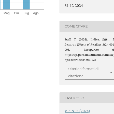
31-12-2024
COME CITARE
Staff, T. (2024). Indice.
Effetti 
Lettura / Effects of Reading
,
3
(2), 00
005. Recuperato d
https://ojs.pensamultimedia.it/index.
hp/edl/article/view/7724
Ulteriori formati di
citazione
FASCICOLO
V. 3 N. 2 (2024)