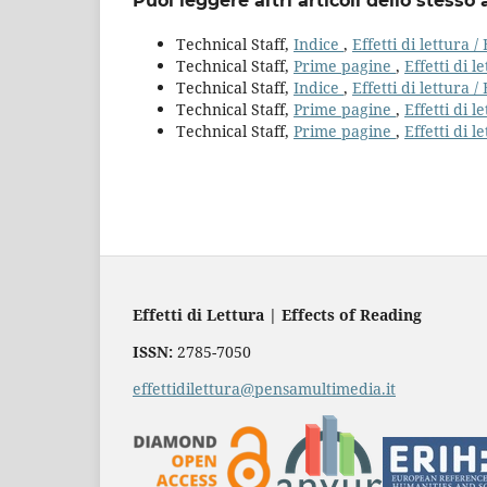
Puoi leggere altri articoli dello stesso 
Technical Staff,
Indice
,
Effetti di lettura /
Technical Staff,
Prime pagine
,
Effetti di l
Technical Staff,
Indice
,
Effetti di lettura /
Technical Staff,
Prime pagine
,
Effetti di l
Technical Staff,
Prime pagine
,
Effetti di l
Effetti di Lettura | Effects of Reading
ISSN:
2785-7050
effettidilettura@pensamultimedia.it