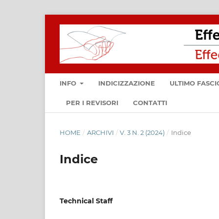
INFO
INDICIZZAZIONE
ULTIMO FASC
PER I REVISORI
CONTATTI
HOME
/
ARCHIVI
/
V. 3 N. 2 (2024)
/
Indice
Indice
Technical Staff