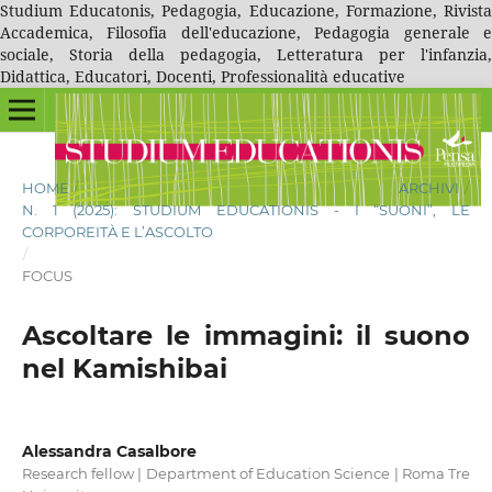
Studium Educatonis, Pedagogia, Educazione, Formazione, Rivista
Accademica, Filosofia dell'educazione, Pedagogia generale e
sociale, Storia della pedagogia, Letteratura per l'infanzia,
Didattica, Educatori, Docenti, Professionalità educative
HOME
/
ARCHIVI
/
N. 1 (2025): STUDIUM EDUCATIONIS - I “SUONI”, LE
CORPOREITÀ E L’ASCOLTO
/
FOCUS
Ascoltare le immagini: il suono
nel Kamishibai
Alessandra Casalbore
Research fellow | Department of Education Science | Roma Tre