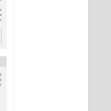
-
ni
da
p
M
a
e