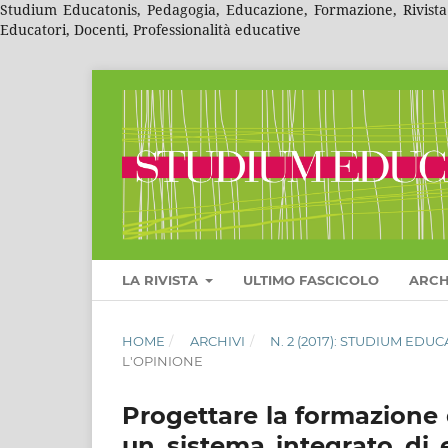
Studium Educatonis, Pedagogia, Educazione, Formazione, Rivista A
Educatori, Docenti, Professionalità educative
LA RIVISTA
ULTIMO FASCICOLO
ARCH
HOME
/
ARCHIVI
/
N. 2 (2017): STUDIUM ED
L'OPINIONE
Progettare la formazione 
un sistema integrato di 