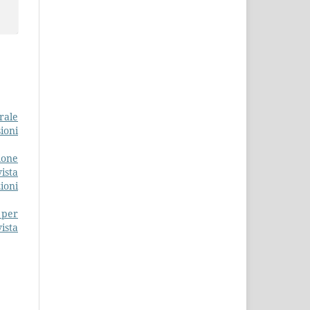
rale
ioni
ione
ista
ioni
i per
ista