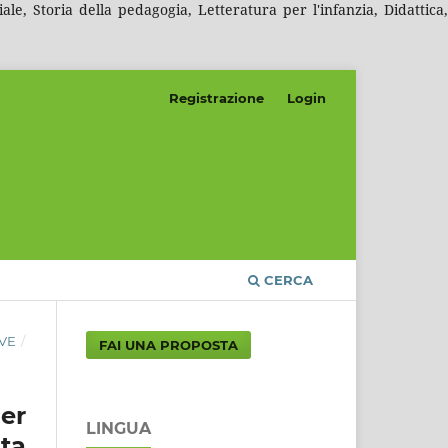
e, Storia della pedagogia, Letteratura per l'infanzia, Didattica,
Registrazione
Login
CERCA
IVE
/
FAI UNA PROPOSTA
per
LINGUA
ta