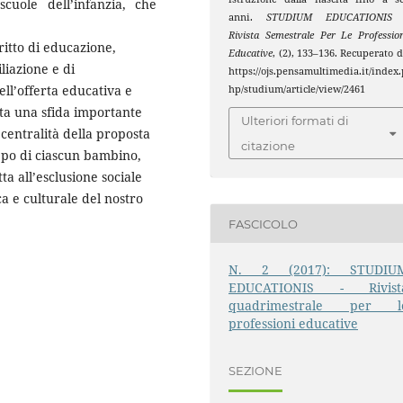
scuole dell’infanzia, che
anni.
STUDIUM EDUCATIONIS 
Rivista Semestrale Per Le Professio
ritto di educazione,
Educative
, (2), 133–136. Recuperato 
liazione e di
https://ojs.pensamultimedia.it/index.
ell’offerta educativa e
hp/studium/article/view/2461
nta una sfida importante
Ulteriori formati di
 centralità della proposta
citazione
uppo di ciascun bambino,
tta all’esclusione sociale
a e culturale del nostro
FASCICOLO
N. 2 (2017): STUDIU
EDUCATIONIS - Rivist
quadrimestrale per l
professioni educative
SEZIONE