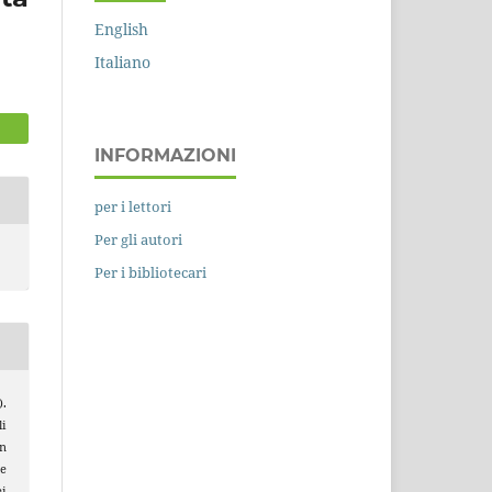
English
Italiano
INFORMAZIONI
per i lettori
Per gli autori
Per i bibliotecari
).
i
un
e
ei