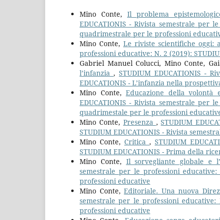
Mino Conte,
Il problema epistemologi
EDUCATIONIS - Rivista semestrale per le
quadrimestrale per le professioni educati
Mino Conte,
Le riviste scientifiche oggi
professioni educative: N. 2 (2019): STUDI
Gabriel Manuel Colucci, Mino Conte, Ga
l’infanzia
,
STUDIUM EDUCATIONIS - Rivis
EDUCATIONIS - L’infanzia nella prospettiv
Mino Conte,
Educazione della volontà 
EDUCATIONIS - Rivista semestrale per le
quadrimestale per le professioni educativ
Mino Conte,
Presenza
,
STUDIUM EDUCATIO
STUDIUM EDUCATIONIS - Rivista semestrale
Mino Conte,
Critica
,
STUDIUM EDUCATIONI
STUDIUM EDUCATIONIS - Prima della ricerc
Mino Conte,
Il sorvegliante globale e
semestrale per le professioni educative
professioni educative
Mino Conte,
Editoriale. Una nuova Direz
semestrale per le professioni educative
professioni educative