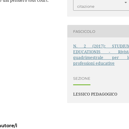
e dal pensiero tout court.
citazione
FASCICOLO
N. 2 (2017): STUDIU
EDUCATIONIS - Rivist
quadrimestrale per l
professioni educative
SEZIONE
LESSICO PEDAGOGICO
autore/i