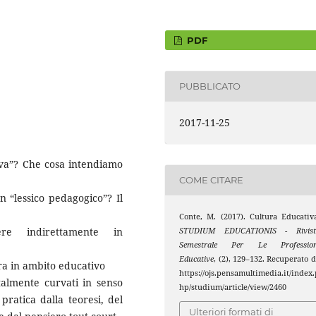
PDF
PUBBLICATO
2017-11-25
iva”? Che cosa intendiamo
COME CITARE
n “lessico pedagogico”? Il
Conte, M. (2017). Cultura Educativ
re indirettamente in
STUDIUM EDUCATIONIS - Rivist
Semestrale Per Le Profession
Educative
, (2), 129–132. Recuperato 
era in ambito educativo
https://ojs.pensamultimedia.it/index.
talmente curvati in senso
hp/studium/article/view/2460
pratica dalla teoresi, del
Ulteriori formati di