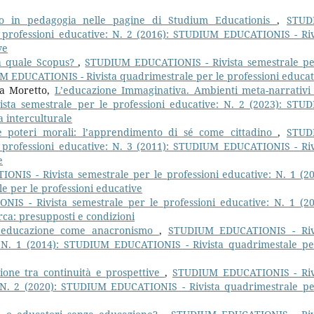
co in pedagogia nelle pagine di Studium Educationis
,
STUD
 professioni educative: N. 2 (2016): STUDIUM EDUCATIONIS - Riv
ve
: a quale Scopus?
,
STUDIUM EDUCATIONIS - Rivista semestrale pe
UM EDUCATIONIS - Rivista quadrimestrale per le professioni educat
ia Moretto,
L’educazione Immaginativa. Ambienti meta-narrativi
ta semestrale per le professioni educative: N. 2 (2023): STU
a interculturale
e poteri morali: l’apprendimento di sé come cittadino
,
STUD
 professioni educative: N. 3 (2011): STUDIUM EDUCATIONIS - Riv
e
NIS - Rivista semestrale per le professioni educative: N. 1 (20
 per le professioni educative
S - Rivista semestrale per le professioni educative: N. 1 (20
a: presupposti e condizioni
 l’educazione come anacronismo
,
STUDIUM EDUCATIONIS - Riv
: N. 1 (2014): STUDIUM EDUCATIONIS - Rivista quadrimestale pe
ione tra continuità e prospettive
,
STUDIUM EDUCATIONIS - Riv
: N. 2 (2020): STUDIUM EDUCATIONIS - Rivista quadrimestrale pe