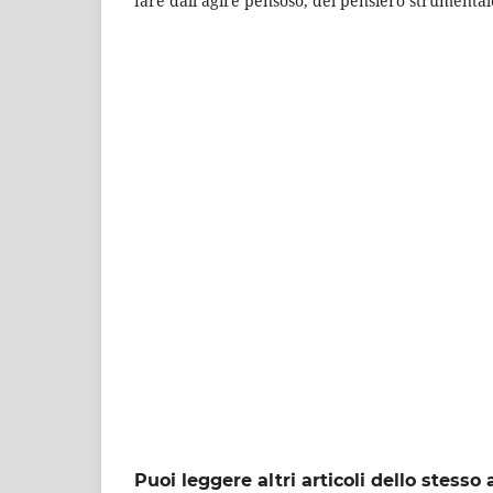
fare dall’agire pensoso, del pensiero strumental
Puoi leggere altri articoli dello stesso 