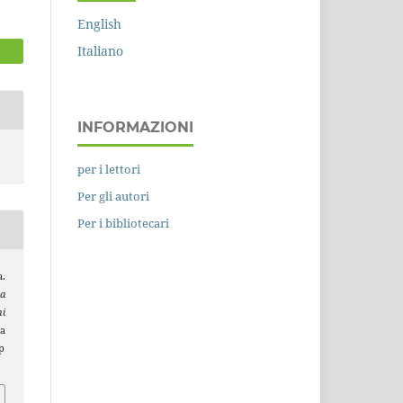
English
Italiano
INFORMAZIONI
per i lettori
Per gli autori
Per i bibliotecari
a.
a
i
da
p