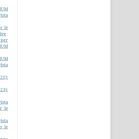
IUM
ista
r le
ive
 per
DIUM
IUM
ista
21):
23):
ista
r le
ista
r le