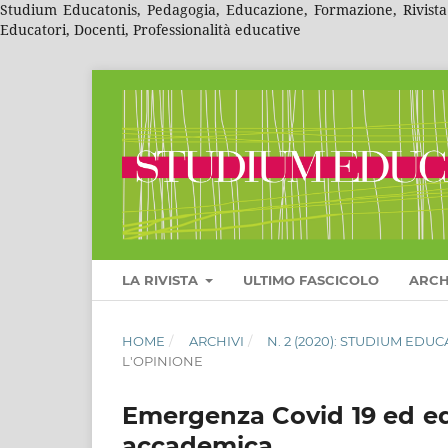
Studium Educatonis, Pedagogia, Educazione, Formazione, Rivista A
Educatori, Docenti, Professionalità educative
LA RIVISTA
ULTIMO FASCICOLO
ARCH
HOME
/
ARCHIVI
/
N. 2 (2020): STUDIUM EDU
L'OPINIONE
Emergenza Covid 19 ed ed
accademica