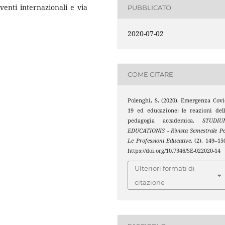
eventi internazionali e via
PUBBLICATO
2020-07-02
COME CITARE
Polenghi, S. (2020). Emergenza Cov
19 ed educazione: le reazioni del
pedagogia accademica.
STUDIU
EDUCATIONIS - Rivista Semestrale P
Le Professioni Educative
, (2), 149–15
https://doi.org/10.7346/SE-022020-14
Ulteriori formati di
citazione