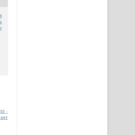
M
a
e
IS -
 per