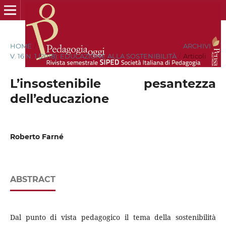
HOME
/
ARCHIVI
/
V. 16 N. 1 (2018): EDUCAZIONE ALLA SOSTENIBILITÀ
/
Articoli
L’insostenibile pesantezza
dell’educazione
Roberto Farné
ABSTRACT
Dal punto di vista pedagogico il tema della sostenibilità