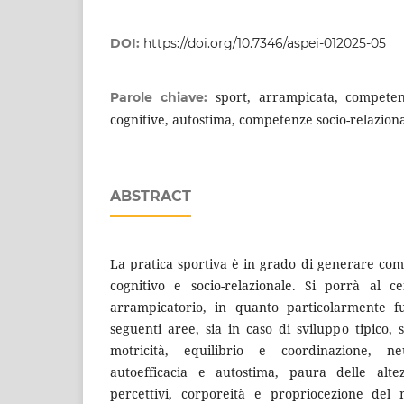
DOI:
https://doi.org/10.7346/aspei-012025-05
sport, arrampicata, compete
Parole chiave:
cognitive, autostima, competenze socio-relazional
ABSTRACT
La pratica sportiva è in grado di generare com
cognitivo e socio-relazionale. Si porrà al cen
arrampicatorio, in quanto particolarmente fu
seguenti aree, sia in caso di sviluppo tipico, s
motricità, equilibrio e coordinazione, neu
autoefficacia e autostima, paura delle altez
percettivi, corporeità e propriocezione del 