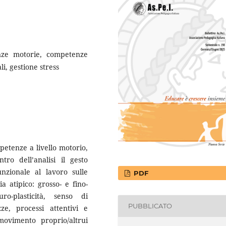
nze motorie, competenze
i, gestione stress
petenze a livello motorio,
tro dell’analisi il gesto
nzionale al lavoro sulle
PDF
ia atipico: grosso- e fino-
ro-plasticità, senso di
PUBBLICATO
ze, processi attentivi e
movimento proprio/altrui