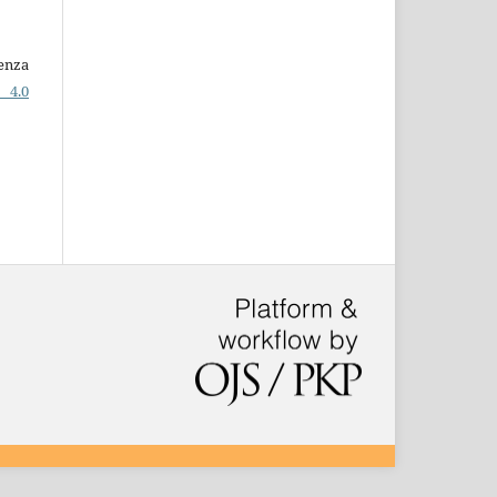
cenza
 4.0