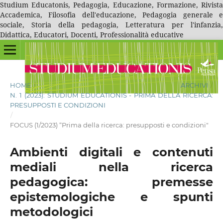
Studium Educatonis, Pedagogia, Educazione, Formazione, Rivista
Accademica, Filosofia dell'educazione, Pedagogia generale e
sociale, Storia della pedagogia, Letteratura per l'infanzia,
Didattica, Educatori, Docenti, Professionalità educative
HOME
/
ARCHIVI
/
N. 1 (2023): STUDIUM EDUCATIONIS - PRIMA DELLA RICERCA:
PRESUPPOSTI E CONDIZIONI
/
FOCUS (1/2023) “Prima della ricerca: presupposti e condizioni"
Ambienti digitali e contenuti
mediali nella ricerca
pedagogica: premesse
epistemologiche e spunti
metodologici