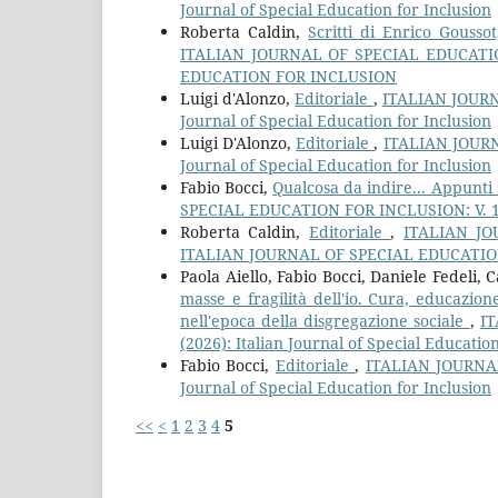
Journal of Special Education for Inclusion
Roberta Caldin,
Scritti di Enrico Gousso
ITALIAN JOURNAL OF SPECIAL EDUCATION
EDUCATION FOR INCLUSION
Luigi d'Alonzo,
Editoriale
,
ITALIAN JOURNA
Journal of Special Education for Inclusion
Luigi D'Alonzo,
Editoriale
,
ITALIAN JOURN
Journal of Special Education for Inclusion
Fabio Bocci,
Qualcosa da indire... Appunti
SPECIAL EDUCATION FOR INCLUSION: V. 13 N.
Roberta Caldin,
Editoriale
,
ITALIAN JO
ITALIAN JOURNAL OF SPECIAL EDUCATI
Paola Aiello, Fabio Bocci, Daniele Fedeli
masse e fragilità dell'io. Cura, educazi
nell'epoca della disgregazione sociale
,
IT
(2026): Italian Journal of Special Education
Fabio Bocci,
Editoriale
,
ITALIAN JOURNAL
Journal of Special Education for Inclusion
<<
<
1
2
3
4
5