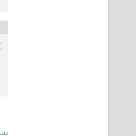
n
n
lian