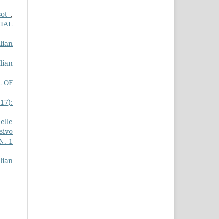
ssot
,
CIAL
lian
lian
L OF
17):
elle
sivo
N. 1
lian