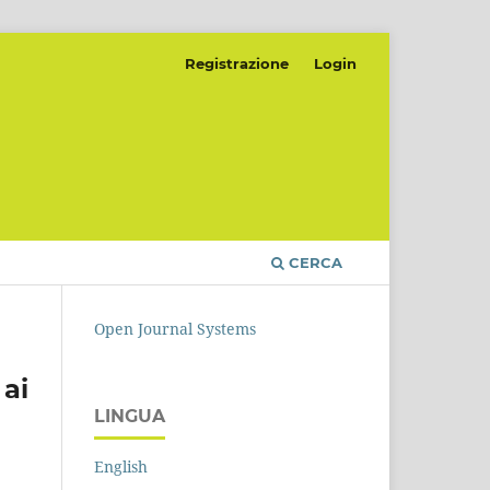
Registrazione
Login
CERCA
Open Journal Systems
 ai
LINGUA
English