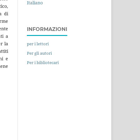
Italiano
ico,
a di
orme
ente
INFORMAZIONI
ti a
r la
per i lettori
titi
Per gli autori
ni e
Per i bibliotecari
iene