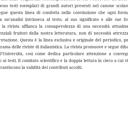
pesso testi esemplari di grandi autori presenti nel canone scolast
segue questa linea di condotta nella convinzione che ogni form
 un’analisi intrinseca al testo, al suo significato e alle sue f
a la rivista affianca la consapevolezza di una necessità attualm
ziali fruitori della nostra letteratura, non di necessità attrezza
retazione. Questa è la linea esclusiva e originale del periodico, pe
ama delle riviste di italianistica. La rivista promuove e segue dibat
nell’Università, così come dedica particolare attenzione a conveg
 testi. Il comitato scientifico e la doppia lettura in cieco a cui v
rantiscono la validità dei contributi accolti.