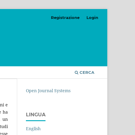
Registrazione
Login
CERCA
Open Journal Systems
ni e
e ha
LINGUA
n un
tudi
English
esse