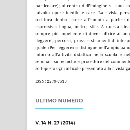
particolare); al centro dell’indagine vi sono s
talvolta opere inedite e rare. La rivista per
scrittura debba essere affrontata a partire da
espressive: lingua, metro, stile. A questa ide
sempre più impellente di dover offrire ai poten
‘leggere’, percorsi, prassi e strumenti di interp
quale «Per leggere» si distingue nell’ampio panor
intorno all’attività didattica nella scuola e 
seminari su tecniche e procedure del commento ai
sottoposto ogni articolo presentato alla rivista ga
ISSN: 2279-7513
ULTIMO NUMERO
V. 14 N. 27 (2014)