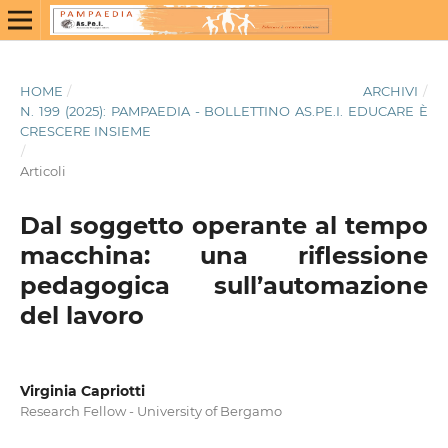
HOME
/
ARCHIVI
/
N. 199 (2025): PAMPAEDIA - BOLLETTINO AS.PE.I. EDUCARE È
CRESCERE INSIEME
/
Articoli
Dal soggetto operante al tempo
macchina: una riflessione
pedagogica sull’automazione
del lavoro
Virginia Capriotti
Research Fellow - University of Bergamo