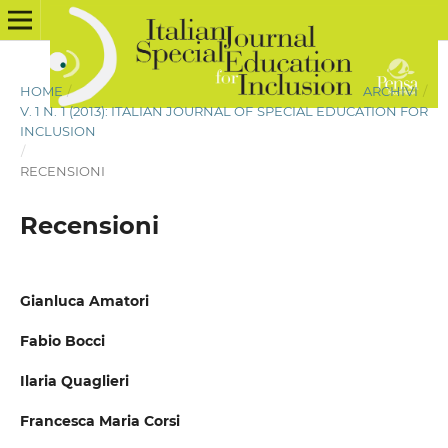
HOME
/
ARCHIVI
/
V. 1 N. 1 (2013): ITALIAN JOURNAL OF SPECIAL EDUCATION FOR
INCLUSION
/
RECENSIONI
Recensioni
Gianluca Amatori
Fabio Bocci
Ilaria Quaglieri
Francesca Maria Corsi