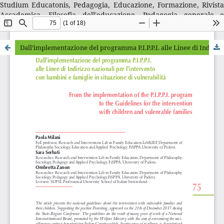
Studium Educatonis, Pedagogia, Educazione, Formazione, Rivista
Accademica, Filosofia dell'educazione, Pedagogia generale e
sociale, Storia della pedagogia, Letteratura per l'infanzia,
Didattica, Educatori, Docenti, Professionalità educative
Dall’implementazione del programma P.I.P.P.I. alle Linee di Indirizzo nazionali per l’intervento con bambini e famiglie in situazione di vulnerabilità