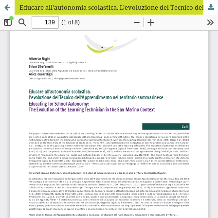
Educare all’autonomia scolastica. L’evoluzione del Tecnico dell’Apprendimento nel territorio sammarinese