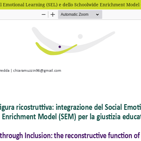
al Emotional Learning (SEL) e dello Schoolwide Enrichment Model (S