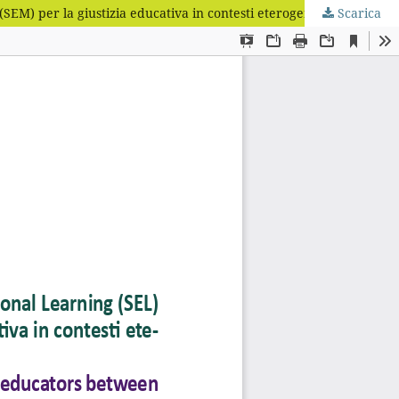
EM) per la giustizia educativa in contesti eterogenei.
Scarica