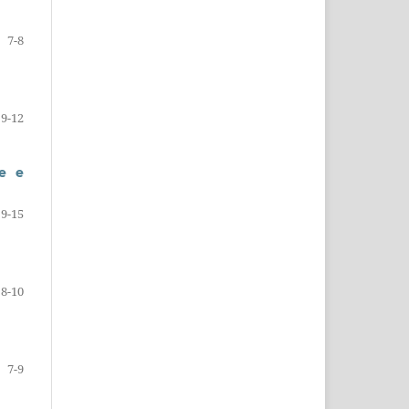
7-8
9-12
e e
9-15
8-10
7-9