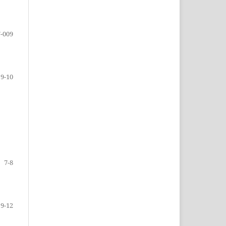
-009
9-10
7-8
9-12