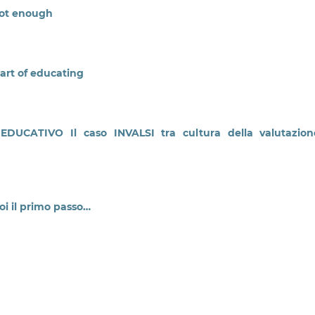
 not enough
art of educating
UCATIVO Il caso INVALSI tra cultura della valutazion
i il primo passo…