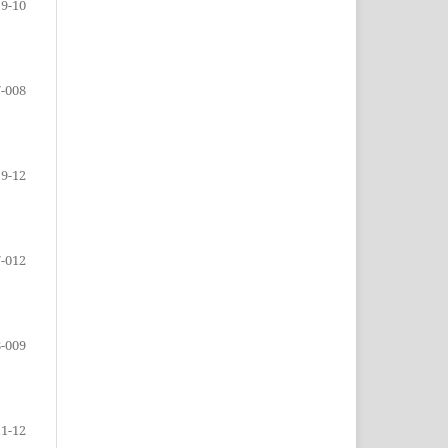
9-10
-008
9-12
-012
-009
11-12